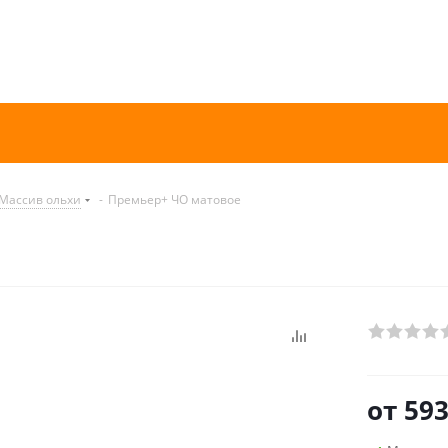
Массив ольхи
-
Премьер+ ЧО матовое
от
593