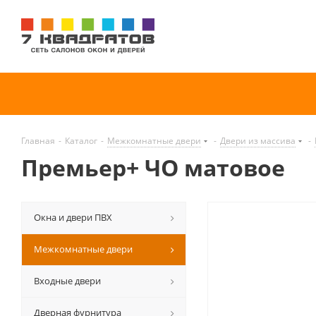
Главная
-
Каталог
-
Межкомнатные двери
-
Двери из массива
-
Премьер+ ЧО матовое
Окна и двери ПВХ
Межкомнатные двери
Входные двери
Дверная фурнитура