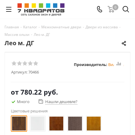
0
Главная
-
Каталог
-
Межкомнатные двери
-
Двери из массива
-
Массив ольхи
-
Лео м. ДГ
Лео м. ДГ
Производитель:
Вилейка
Артикул:
70466
от
780.22 руб.
Много
Нашли дешевле?
Цветовые решения