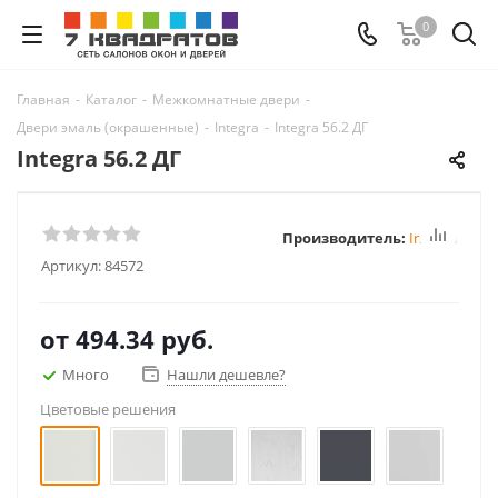
0
Главная
-
Каталог
-
Межкомнатные двери
-
Двери эмаль (окрашенные)
-
Integra
-
Integra 56.2 ДГ
Integra 56.2 ДГ
Производитель:
Integra
Артикул:
84572
от
494.34 руб.
Много
Нашли дешевле?
Цветовые решения