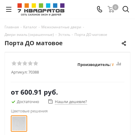
0
Главная
-
Каталог
-
Межкомнатные двери
-
Двери эмаль (окрашенные)
-
Эстэль
-
Порта ДО матовое
Порта ДО матовое
Производитель:
Winter
Артикул:
70388
от
600.91 руб.
Достаточно
Нашли дешевле?
Цветовые решения