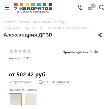
0
Главная
-
Каталог
-
Межкомнатные двери
-
Двери эмаль (окрашенные)
-
Эстэль люкс
-
Александрия ДГ 3D
Александрия ДГ 3D
Производитель:
Winter
Артикул:
75414
от
502.42 руб.
Достаточно
Нашли дешевле?
Цветовые решения