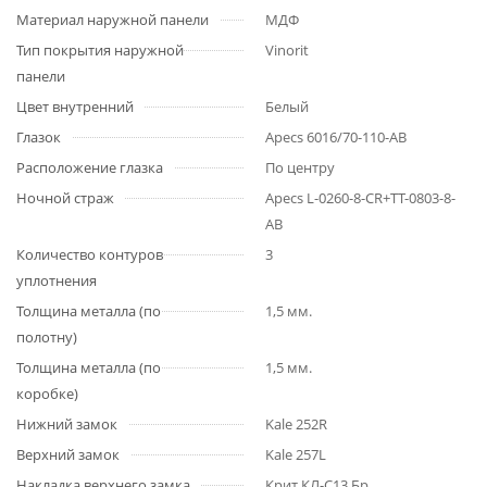
Материал наружной панели
МДФ
Тип покрытия наружной
Vinorit
панели
Цвет внутренний
Белый
Глазок
Apecs 6016/70-110-AB
Расположение глазка
По центру
Ночной страж
Apecs L-0260-8-CR+TT-0803-8-
AB
Количество контуров
3
уплотнения
Толщина металла (по
1,5 мм.
полотну)
Толщина металла (по
1,5 мм.
коробке)
Нижний замок
Kale 252R
Верхний замок
Kale 257L
Накладка верхнего замка
Крит КЛ-С13 Бр