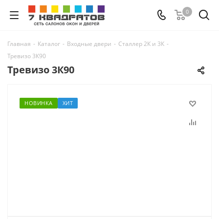
0
Главная
-
Каталог
-
Входные двери
-
Сталлер 2К и 3К
-
Тревизо 3К90
Тревизо 3К90
НОВИНКА
ХИТ