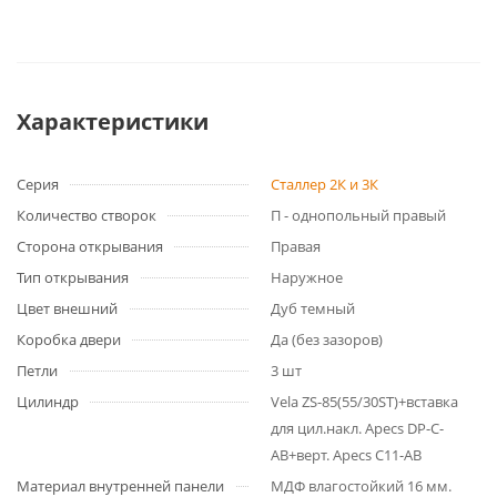
Характеристики
Серия
Сталлер 2К и 3К
Количество створок
П - однопольный правый
Сторона открывания
Правая
Тип открывания
Наружное
Цвет внешний
Дуб темный
Коробка двери
Да (без зазоров)
Петли
3 шт
Цилиндр
Vela ZS-85(55/30ST)+вставка
для цил.накл. Apecs DP-C-
AB+верт. Apecs C11-AB
Материал внутренней панели
МДФ влагостойкий 16 мм.