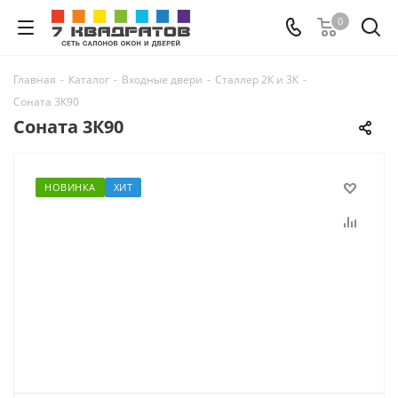
0
Главная
-
Каталог
-
Входные двери
-
Сталлер 2К и 3К
-
Соната 3К90
Соната 3К90
НОВИНКА
ХИТ