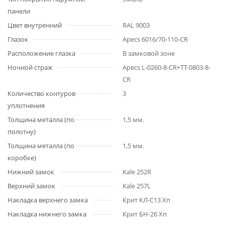
панели
Цвет внутренний
RAL 9003
Глазок
Apecs 6016/70-110-CR
Расположение глазка
В замковой зоне
Ночной страж
Apecs L-0260-8-CR+TT-0803-8-
CR
Количество контуров
3
уплотнения
Толщина металла (по
1,5 мм.
полотну)
Толщина металла (по
1,5 мм.
коробке)
Нижний замок
Kale 252R
Верхний замок
Kale 257L
Накладка верхнего замка
Крит КЛ-С13 Хп
Накладка нижнего замка
Крит БН-26 Хп