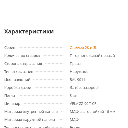
Характеристики
Серия
Сталлер 2К и 3К
Количество створок
П - однопольный правый
Сторона открывания
Правая
Тип открывания
Наружное
Цвет внешний
RAL 9011
Коробка двери
Да (без зазоров)
Петли
3 шт
Цилиндр
VELA ZZ-90-T-CR
Материал внутренней панели
МДФ влагостойкий 16 мм.
Материал наружной панели
МДФ
Тип покрытия наружной
Эмаль