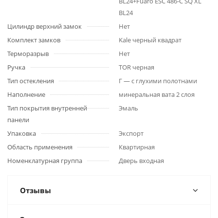
BL24+Fuaro ESC 486-C SQ XL
BL24
Цилиндр верхний замок
Нет
Комплект замков
Kale черный квадрат
Терморазрыв
Нет
Ручка
TOR черная
Тип остекления
Г — с глухими полотнами
Наполнение
минеральная вата 2 слоя
Тип покрытия внутренней
Эмаль
панели
Упаковка
Экспорт
Область применения
Квартирная
Номенклатурная группа
Дверь входная
Отзывы