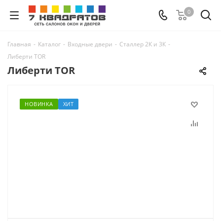
0
Главная
-
Каталог
-
Входные двери
-
Сталлер 2К и 3К
-
Либерти TOR
Либерти TOR
НОВИНКА
ХИТ