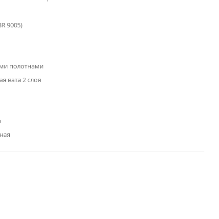
BR 9005)
ими полотнами
я вата 2 слоя
я
ная