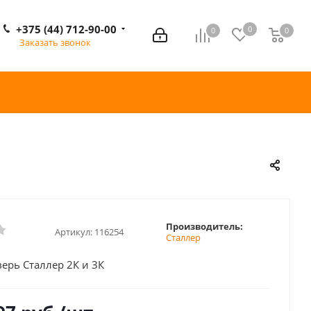
+375 (44) 712-90-00
0
0
0
0
Заказать звонок
Производитель:
Артикул:
116254
Сталлер
ерь Сталлер 2К и 3К