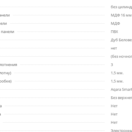
без цилинд
анели
МДФ 16 мм
нели
МДФ
 панели
ПВХ
Дуб Белове
нет
(без ночно
плотнения
3
лотну)
1,5 мм.
робке)
1,5 мм.
Aqara Smart
Без верхне
а
Нет
а
Нет
Нет
Электронны