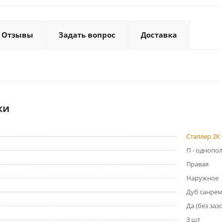
Отзывы
Задать вопрос
Доставка
ки
Сталлер 2К 
П - однопо
Правая
Наружное
Дуб санре
Да (без заз
3 шт