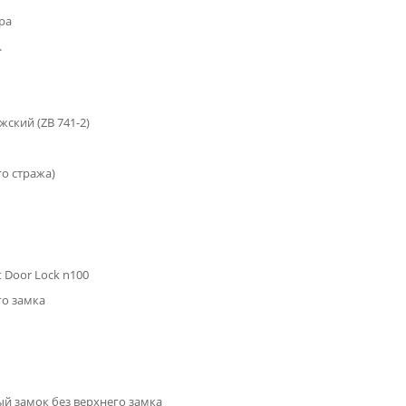
ра
.
жский (ZB 741-2)
го стража)
 Door Lock n100
го замка
й замок без верхнего замка