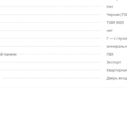
Нет
Черная (TS
TSBR 9005
нет
Г — с глух
минеральна
ей панели
ПВХ
Экспорт
Квартирна
Дверь вход