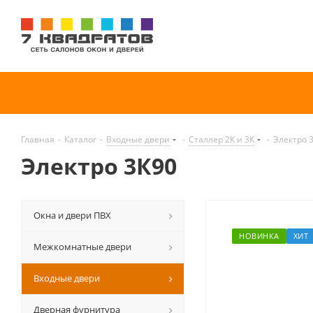
Главная
-
Каталог
-
Входные двери
-
Сталлер 2К и 3К
-
Электро 
Электро 3К90
Окна и двери ПВХ
НОВИНКА
ХИТ
Межкомнатные двери
Входные двери
Дверная фурнитура