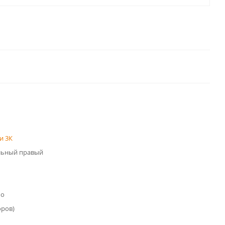
и 3К
льный правый
мо
оров)