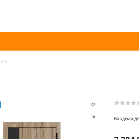
3К90
Входная дв