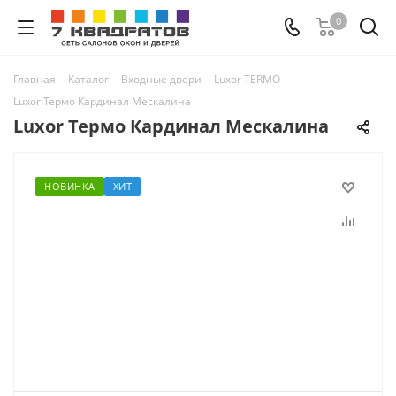
0
Главная
-
Каталог
-
Входные двери
-
Luxor TERMO
-
Luxor Термо Кардинал Мескалина
Luxor Термо Кардинал Мескалина
НОВИНКА
ХИТ