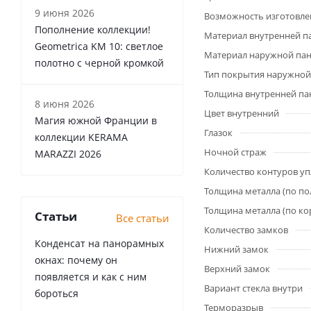
9 июня 2026
Возможность изготовле
Пополнение коллекции!
Материал внутренней п
Geometrica KM 10: светлое
Материал наружной па
полотно с черной кромкой
Тип покрытия наружной
Толщина внутренней па
8 июня 2026
Цвет внутренний
Магия южной Франции в
Глазок
коллекции KERAMA
Ночной страж
MARAZZI 2026
Количество контуров у
Толщина металла (по по
Толщина металла (по ко
Статьи
Все статьи
Количество замков
Конденсат на панорамных
Нижний замок
окнах: почему он
Верхний замок
появляется и как с ним
Вариант стекла внутри
бороться
Терморазрыв