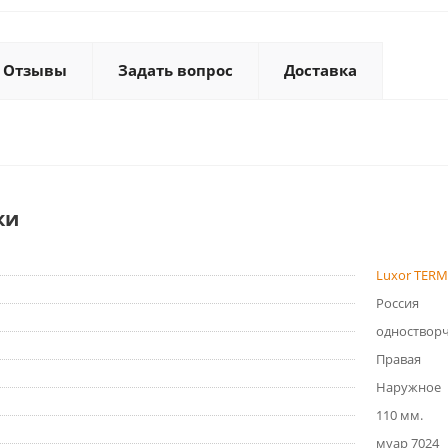
Отзывы
Задать вопрос
Доставка
ки
Luxor TER
Россия
одноствор
Правая
Наружное
110 мм.
муар 7024