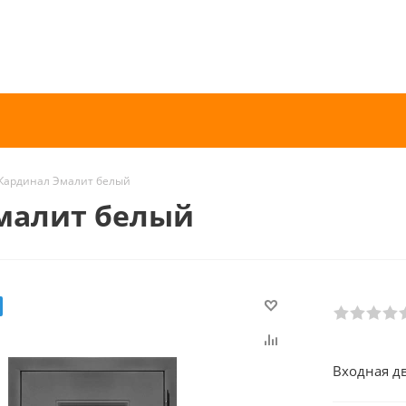
 Кардинал Эмалит белый
Эмалит белый
Входная д