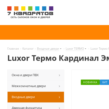
Главная
-
Каталог
-
Входные двери
-
Luxor TERMO
-
Luxor Термо
Luxor Термо Кардинал 
Окна и двери ПВХ
НОВИНКА
ХИТ
Межкомнатные двери
Входные двери
Дверная фурнитура