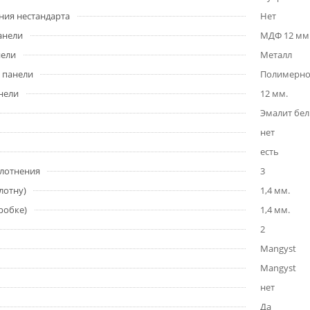
ния нестандарта
Нет
анели
МДФ 12 мм
нели
Металл
 панели
Полимерно
нели
12 мм.
Эмалит бе
нет
есть
плотнения
3
лотну)
1,4 мм.
робке)
1,4 мм.
2
Mangyst
Mangyst
нет
Да