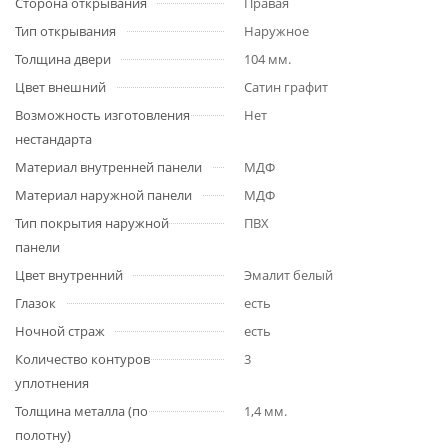
Сторона открывания
Правая
Тип открывания
Наружное
Толщина двери
104 мм.
Цвет внешний
Сатин графит
Возможность изготовления
Нет
нестандарта
Материал внутренней панели
МДФ
Материал наружной панели
МДФ
Тип покрытия наружной
ПВХ
панели
Цвет внутренний
Эмалит белый
Глазок
есть
Ночной страж
есть
Количество контуров
3
уплотнения
Толщина металла (по
1,4 мм.
полотну)