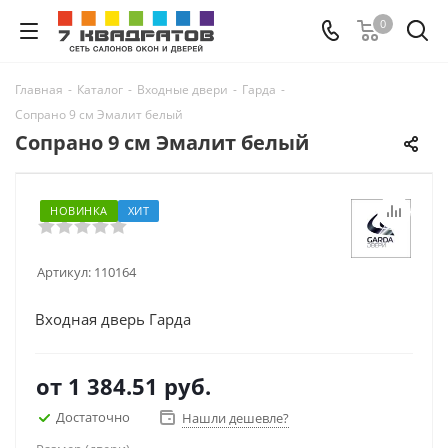
0
Главная
-
Каталог
-
Входные двери
-
Гарда
-
Сопрано 9 см Эмалит белый
Сопрано 9 см Эмалит белый
НОВИНКА
ХИТ
Артикул:
110164
Входная дверь Гарда
от
1 384.51 руб.
Достаточно
Нашли дешевле?