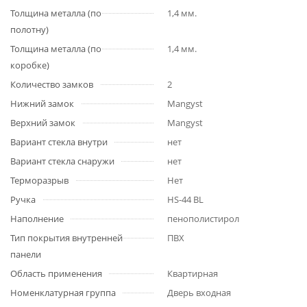
Толщина металла (по
1,4 мм.
полотну)
Толщина металла (по
1,4 мм.
коробке)
Количество замков
2
Нижний замок
Mangyst
Верхний замок
Mangyst
Вариант стекла внутри
нет
Вариант стекла снаружи
нет
Терморазрыв
Нет
Ручка
HS-44 BL
Наполнение
пенополистирол
Тип покрытия внутренней
ПВХ
панели
Область применения
Квартирная
Номенклатурная группа
Дверь входная