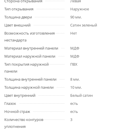
Сторона открывания
Левая
Тип открывания
Наружное
Толщина двери
90 мм.
Цвет внешний
Сатин зеленый
Возможность изготовления
Нет
нестандарта
Материал внутренней панели
МДФ
Материал наружной панели
МДФ
Тип покрытия наружной
ПВХ
панели
Толщина внутренней панели
8 мм.
Толщина наружной панели
10 мм.
Цвет внутренний
Белый сатин
Глазок
есть
Ночной страж
есть
Количество контуров
3
уплотнения