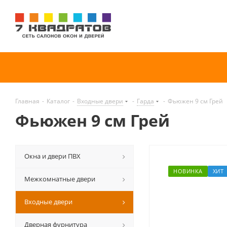
Главная
-
Каталог
-
Входные двери
-
Гарда
-
Фьюжен 9 см Грей
Фьюжен 9 см Грей
Окна и двери ПВХ
НОВИНКА
ХИТ
Межкомнатные двери
Входные двери
Дверная фурнитура