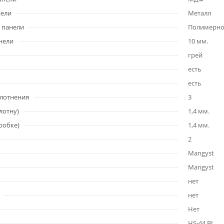
нели
Металл
 панели
Полимерно
нели
10 мм.
грей
есть
есть
плотнения
3
лотну)
1,4 мм.
робке)
1,4 мм.
2
Mangyst
Mangyst
нет
нет
Нет
HS-44 BL