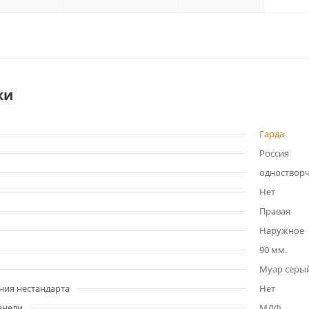
ки
Гарда
Россия
одноствор
Нет
Правая
Наружное
90 мм.
Муар серы
ния нестандарта
Нет
анели
МДФ