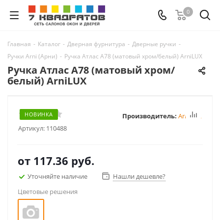
0
Главная
-
Каталог
-
Дверная фурнитура
-
Дверные ручки
-
Ручки Arni (Арни)
-
Ручка Атлас A78 (матовый хром/белый) ArniLUX
Ручка Атлас A78 (матовый хром/
белый) ArniLUX
НОВИНКА
Производитель:
ArniLUX
Артикул:
110488
от
117.36 руб.
Уточняйте наличие
Нашли дешевле?
Цветовые решения