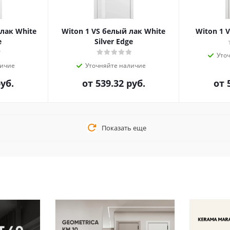
 лак White
Witon 1 VS белый лак White
Witon 1 V
e
Silver Edge
Уто
личие
Уточняйте наличие
руб.
от
539.32 руб.
от
Показать еще