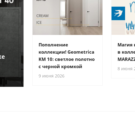
Пополнение
Магия
коллекции! Geometrica
в колл
же
KM 10: светлое полотно
MARAZZ
с черной кромкой
8 июня 
9 июня 2026