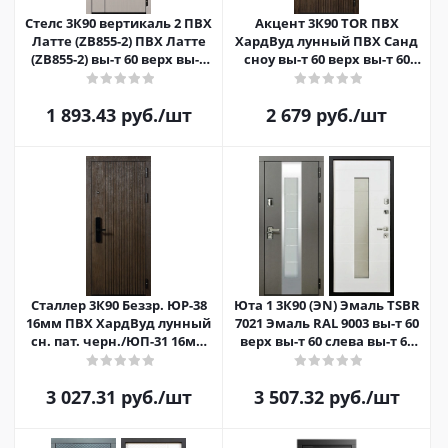
Стелс 3К90 вертикаль 2 ПВХ
Акцент 3К90 TOR ПВХ
Латте (ZB855-2) ПВХ Латте
ХардВуд лунный ПВХ Санд
(ZB855-2) вы-т 60 верх вы-т
cноу вы-т 60 верх вы-т 60
60 слева вы-т 60 сп
слева вы-т 60 справа
нижн.зам.
1 893.43
руб.
/шт
2 679
руб.
/шт
Сталлер 3К90 Беззр. ЮР-38
Юта 1 3К90 (ЭN) Эмаль TSBR
16мм ПВХ ХардВуд лунный
7021 Эмаль RAL 9003 вы-т 60
сн. пат. черн./ЮП-31 16мм
верх вы-т 60 слева вы-т 60
ПВХ Бетон темный вы-т 60
справа нижн. зам.
3 027.31
руб.
/шт
3 507.32
руб.
/шт