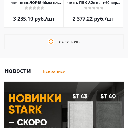
пат. черн./ЮР18 16мм вл
черн. ПВХ Айс вы-т 60 верх
ПВХ ZB Белый вы-т 60 вер
вы-т 60 слева вы-т 60 справа
3 235.10
руб.
/шт
2 377.22
руб.
/шт
Показать еще
Новости
Все записи