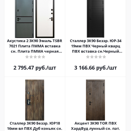
Акустика 2 3К90 Эмаль TSBR
Сталлер 3К90 Беззр. ЮР-34
7021 Плита ПММА вставка
19мм ПВХ Черный кварц
сн. Плита ПММА черная
ПВХ вставка сн.Черный
Эмаль RAL 9003 вы-т 60 верх
кварц/ЮП-11 16мм вл
Эмаль RAL
2 795.47
руб.
/шт
3 166.66
руб.
/шт
Сталлер 3К90 Беззр. ЮР18
Акцент 3К90 TOR ПВХ
16мм вл ПВХ Дуб коньяк сн.
ХардВуд лунный сн. пат.