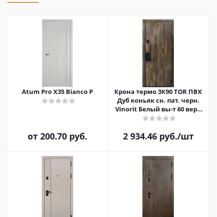
Atum Pro Х35 Bianco P
Крона термо 3К90 TOR ПВХ
Дуб коньяк сн. пат. черн.
Vinorit Белый вы-т 60 верх
вы-т 60 слева вы-т 60
от
200.70 руб.
2 934.46
руб.
/шт