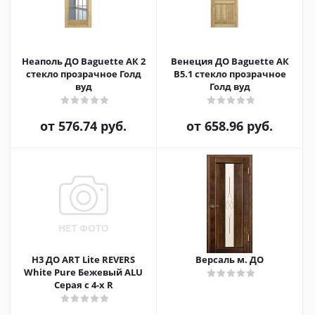
Неаполь ДО Baguette АК 2
Венеция ДО Baguette АК
стекло прозрачное Голд
B5.1 стекло прозрачное
вуд
Голд вуд
от
576.74 руб.
от
658.96 руб.
H3 ДО ART Lite REVERS
Версаль м. ДО
White Pure Бежевый ALU
Серая с 4-х R