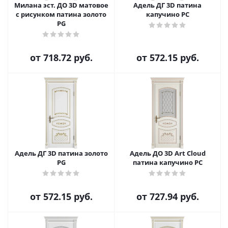
Милана эст. ДО 3D матовое
Адель ДГ 3D патина
с рисунком патина золото
капучино PC
PG
от
718.72 руб.
от
572.15 руб.
Адель ДГ 3D патина золото
Адель ДО 3D Art Cloud
PG
патина капучино PC
от
572.15 руб.
от
727.94 руб.