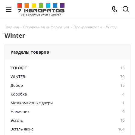
Главная
-
Справочная информация
-
Производители
-
Winter
Winter
Разделы товаров
COLORIT
13
WINTER
70
Добор
15
Коробка
4
Межкомнатные двери
1
Наличник
9
Эстэль
10
Эстэль люкс
104