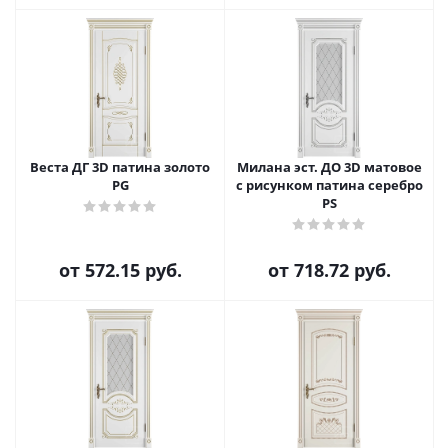
Веста ДГ 3D патина золото
Милана эст. ДО 3D матовое
PG
с рисунком патина серебро
PS
от
572.15 руб.
от
718.72 руб.