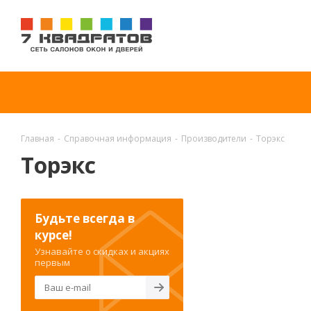
Главная
-
Справочная информация
-
Производители
-
Торэкс
Торэкс
Будьте всегда в
курсе!
Узнавайте о скидках и акциях
первым