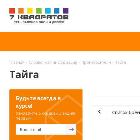
Главная
-
Справочная информация
-
Производители
-
Тайга
Тайга
Будьте всегда в
курсе!
Список бре
Узнавайте о скидках и акциях
первым