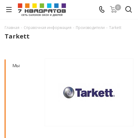
0
Главная
-
Справочная информация
-
Производители
-
Tarkett
Tarkett
Мы