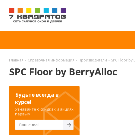
Главная
-
Справочная информация
-
Производители
-
SPC Floor by 
SPC Floor by BerryAlloc
Будьте всегда в
курсе!
Узнавайте о скидках и акциях
первым