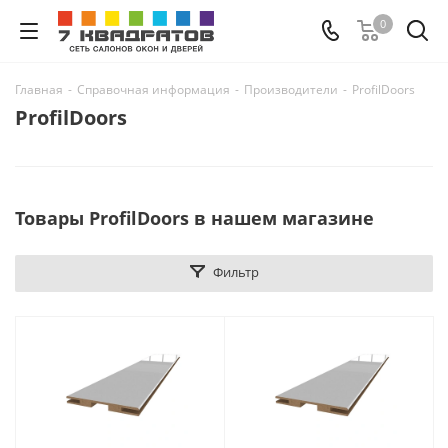
0
Главная
-
Справочная информация
-
Производители
-
ProfilDoors
ProfilDoors
Товары ProfilDoors в нашем магазине
Фильтр