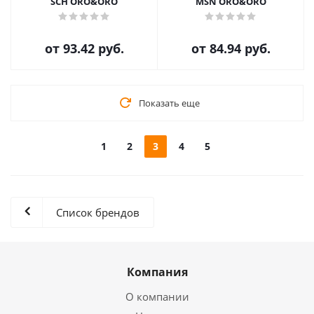
SCH ORO&ORO
MSN ORO&ORO
от
93.42 руб.
от
84.94 руб.
Показать еще
1
2
3
4
5
Список брендов
Компания
О компании