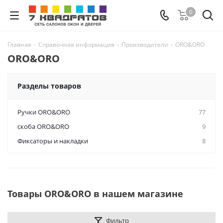
0
Главная
-
Справочная информация
-
Производители
-
ORO&ORO
ORO&ORO
Разделы товаров
Ручки ORO&ORO
77
скоба ORO&ORO
9
Фиксаторы и накладки
8
Товары ORO&ORO в нашем магазине
Фильтр