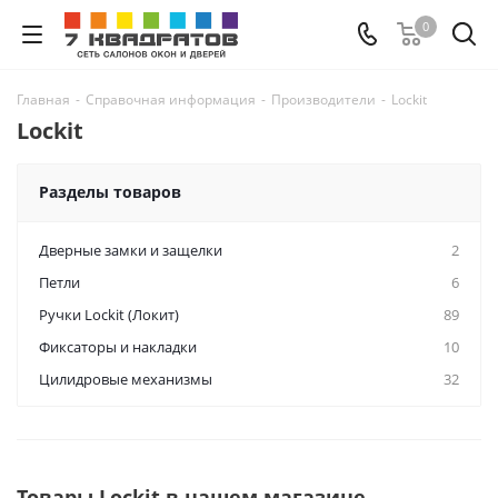
0
Главная
-
Справочная информация
-
Производители
-
Lockit
Lockit
Разделы товаров
Дверные замки и защелки
2
Петли
6
Ручки Lockit (Локит)
89
Фиксаторы и накладки
10
Цилидровые механизмы
32
Товары Lockit в нашем магазине