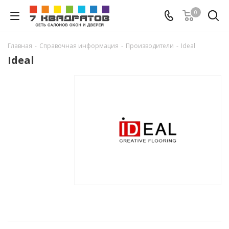
0
Главная
-
Справочная информация
-
Производители
-
Ideal
Ideal