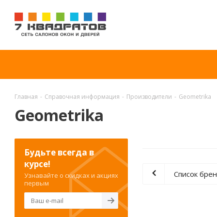
Главная
-
Справочная информация
-
Производители
-
Geometrika
Geometrika
Будьте всегда в
курсе!
Список бре
Узнавайте о скидках и акциях
первым