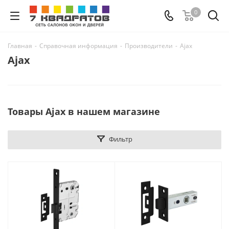
0
Главная
-
Справочная информация
-
Производители
-
Ajax
Ajax
Товары Ajax в нашем магазине
Фильтр