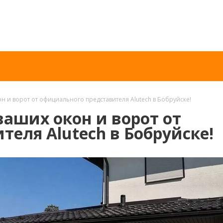
 и ворот от официального представителя Alutech в Бобруйске!
аших окон и ворот от
еля Alutech в Бобруйске!