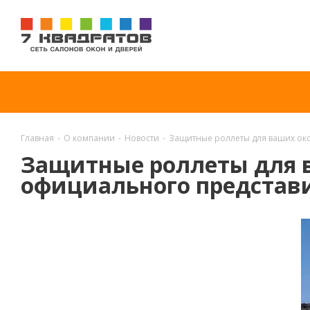
Главная
-
О компании
-
Новости
-
Защитные роллеты для ваших окон
Защитные роллеты для в
официального представит