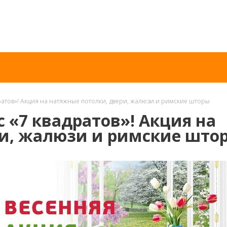
дратов»! Акция на натяжные потолки, двери, жалюзи и римские шторы
с «7 квадратов»! Акция на
ри, жалюзи и римские што