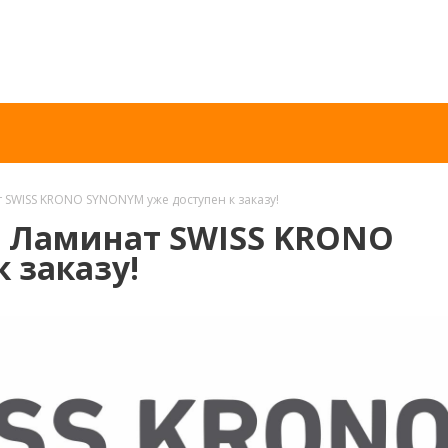
т SWISS KRONO SYNONYM уже доступен к заказу!
в! Ламинат SWISS KRONO
 заказу!