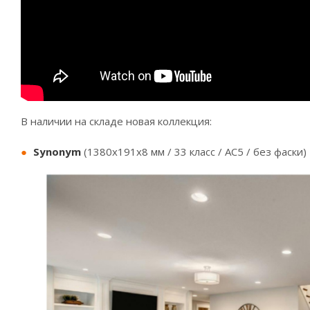
В наличии на складе новая коллекция:
Synonym
(1380х191х8 мм / 33 класс / АС5 / без фаски)