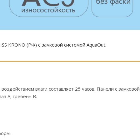
SS KRONO (РФ) с замковой системой AquaOut.
воздействием влаги составляет 25 часов. Панели с замково
з А, гребень В.
форм.