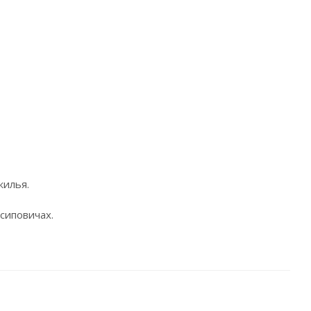
жилья.
сиповичах.