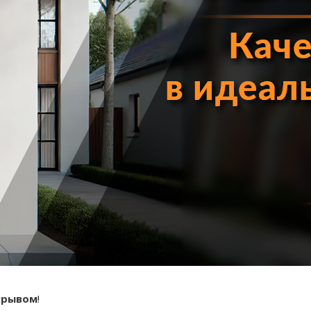
зрывом
!