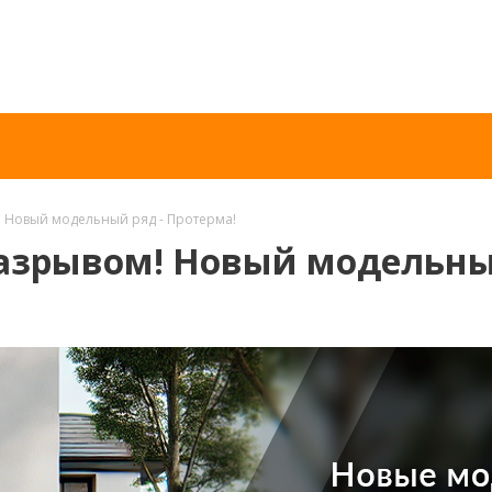
 Новый модельный ряд - Протерма!
разрывом! Новый модельн