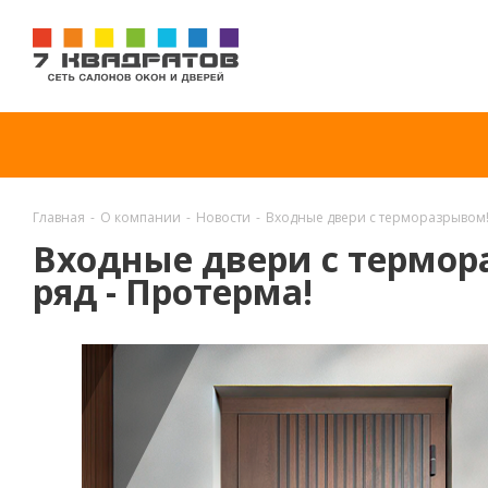
Главная
-
О компании
-
Новости
-
Входные двери с терморазрывом!
Входные двери с термо
ряд - Протерма!