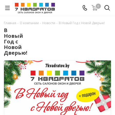
0
Главная
-
О компании
-
Новости
-
В Новый Год с Новой Дверью!
В
Новый
Год с
Новой
Дверью!