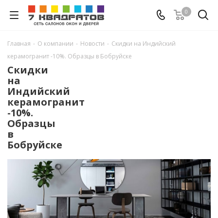
0
Главная
-
О компании
-
Новости
-
Скидки на Индийский
керамогранит -10%. Образцы в Бобруйске
Скидки
на
Индийский
керамогранит
-10%.
Образцы
в
Бобруйске