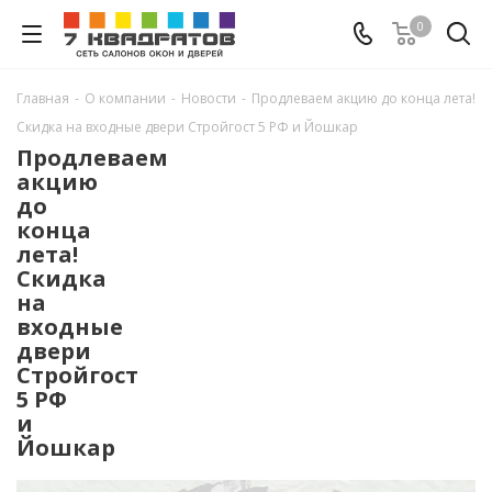
0
Главная
-
О компании
-
Новости
-
Продлеваем акцию до конца лета!
Скидка на входные двери Стройгост 5 РФ и Йошкар
Продлеваем
акцию
до
конца
лета!
Скидка
на
входные
двери
Стройгост
5 РФ
и
Йошкар