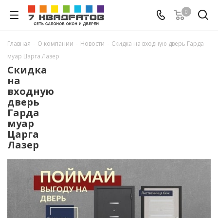
0
Главная
-
О компании
-
Новости
-
Скидка на входную дверь Гарда
муар Царга Лазер
Скидка
на
входную
дверь
Гарда
муар
Царга
Лазер