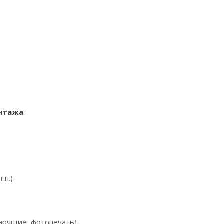
онтажа
:
.п.)
арящие, фотопечать)