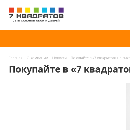
Главная
-
О компании
-
Новости
-
Покупайте в «7 квадратов» не вых
Покупайте в «7 квадрато