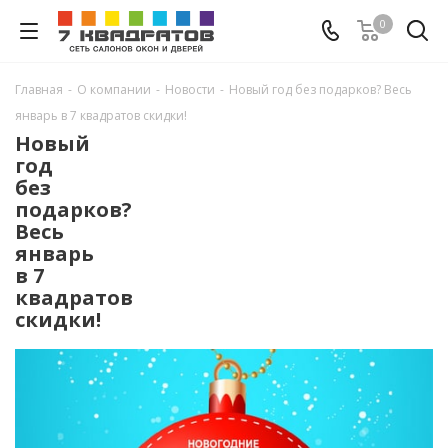
0
Главная
-
О компании
-
Новости
-
Новый год без подарков? Весь
январь в 7 квадратов скидки!
Новый
год
без
подарков?
Весь
январь
в 7
квадратов
скидки!