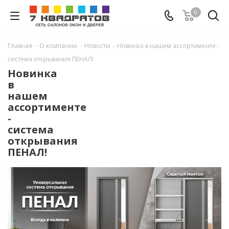
0
Главная
-
О компании
-
Новости
-
Новинка в нашем ассортименте -
система открывания ПЕНАЛ!
Новинка
в
нашем
ассортименте
-
система
открывания
ПЕНАЛ!