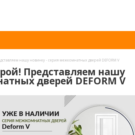
едставляем нашу новинку - серия межкомнатных дверей DEFORM V
урой! Представляем нашу
натных дверей DEFORM V