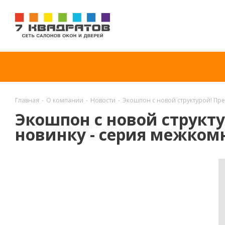
Главная
-
О компании
-
Новости
-
Экошпон с новой структурой! Пр
Экошпон с новой структ
новинку - серия межком