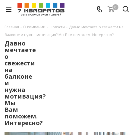
0
Главная
-
О компании
-
Новости
-
Давно мечтаете о свежести на
балконе и нужна мотивация? Мы Вам поможем. Интересно?
Давно
мечтаете
о
свежести
на
балконе
и
нужна
мотивация?
Мы
Вам
поможем.
Интересно?