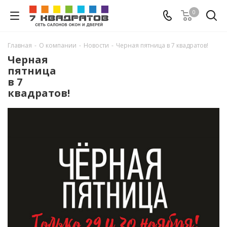
0
Главная
-
О компании
-
Новости
-
Черная пятница в 7 квадратов!
Черная
пятница
в 7
квадратов!