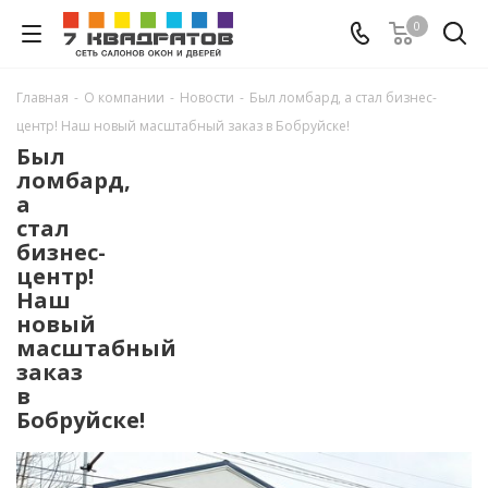
0
Главная
-
О компании
-
Новости
-
Был ломбард, а стал бизнес-
центр! Наш новый масштабный заказ в Бобруйске!
Был
ломбард,
а
стал
бизнес-
центр!
Наш
новый
масштабный
заказ
в
Бобруйске!