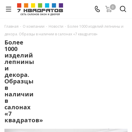
0
Главная
-
О компании
-
Новости
-
Более 1000 изделий лепнины и
декора. Образцы в наличии в салонах «7 квадратов»
Более
1000
изделий
лепнины
и
декора.
Образцы
в
наличии
в
салонах
«7
квадратов»