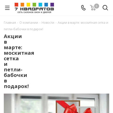
0
Главная
-
О компании
-
Новости
-
Акции в марте: москитная сетка и
петли-бабочки в подарок!
Акции
в
марте:
москитная
сетка
и
петли-
бабочки
в
подарок!