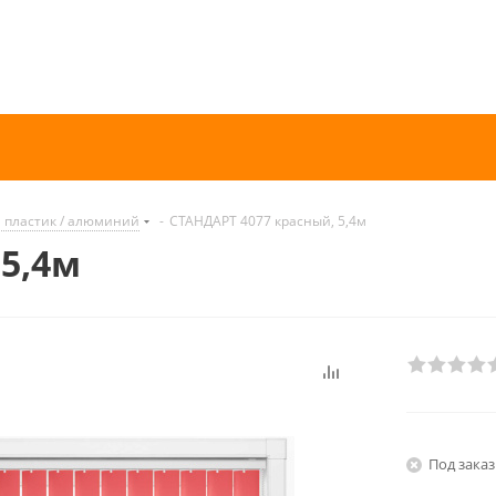
 пластик / алюминий
-
СТАНДАРТ 4077 красный, 5,4м
 5,4м
Под заказ