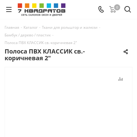
0
Главная
-
Каталог
-
Ткани для рольштор и жалюзи
-
Бамбук / дерево / пластик
-
Полоса ПВХ КЛАССИК св.-коричневая 2"
Полоса ПВХ КЛАССИК св.-
коричневая 2"