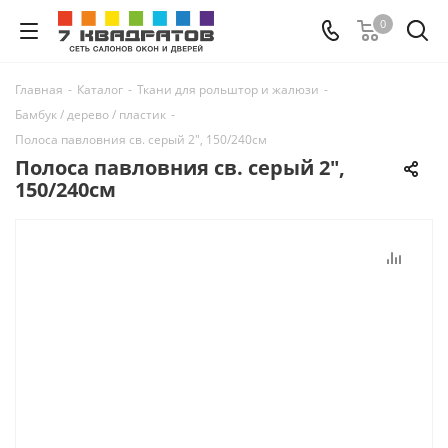
0
Главная
-
Каталог
-
Ткани для рольштор и жалюзи
-
Бамбук / дерево / пластик
-
Полоса павловния св. серый 2", 150/240см
Полоса павловния св. серый 2",
150/240см