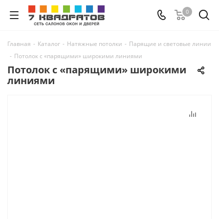
0
Главная
-
Каталог
-
Натяжные потолки
-
Парящие и световые линии
-
Потолок с «парящими» широкими линиями
Потолок с «парящими» широкими
линиями